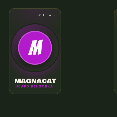
SCHEDA →
SCHEDA
← CHIUDI
SIG. MAGNACAT
Stazza enorme, eleganza glaciale. Si
M
nasconde tra gli umani come presidente
della Pyramid Inc. e raccoglie Androgorka
invulnerabili.
MAGNACAT
CAPO DEI GORKA