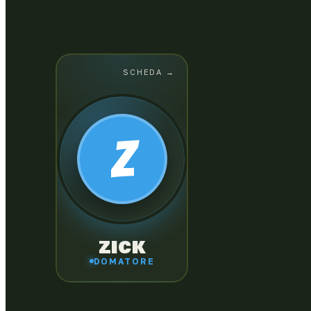
SCHEDA →
SCHEDA
← CHIUDI
EZECHIELE "ZICK"
BARRYMORE
Z
Capelli viola, pelle pallida e un Dom così
potente da poter controllare anche sé
stesso. Essendo allergico ai mostri,
starnutisce ogni volta che se ne avvicina
uno e questo si rivela un vantaggio!
ZICK
DOMATORE