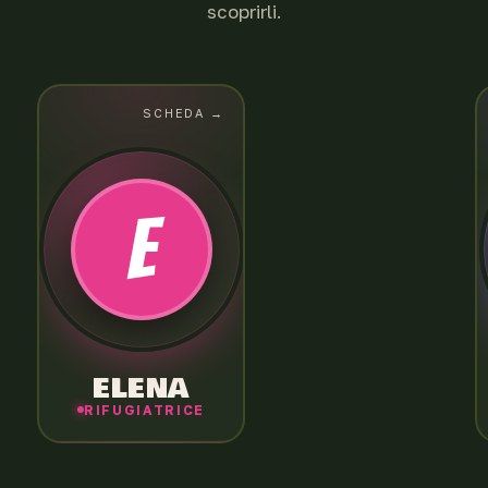
scoprirli.
SCHEDA →
SCHEDA
← CHIUDI
ELENA PATATA
Capelli rossi, naso a patata, coraggio
E
infinito. È stata la prima a credere ai mostri
di Zick. Quando le cose si mettono male
grida sempre la stessa cosa: «Porca
bomba!»
ELENA
RIFUGIATRICE