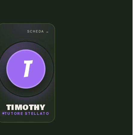
SCHEDA →
SCHEDA
← CHIUDI
TIMOTHY-MOTH
Mostro bianco dagli occhi gialli, sorveglia
T
l'Oasi Barrymore con atteggiamento severo
e presuntuoso.
TIMOTHY
TUTORE STELLATO