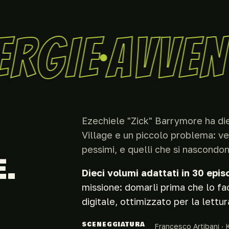
RGIE
AVVEN
Ezechiele "Zick" Barrymore ha die
Village e un piccolo problema: vede
pessimi, e quelli che si nascondo
E.
Dieci volumi adattati in 30 episo
missione: domarli prima che lo facc
digitale, ottimizzato per la lettu
SCENEGGIATURA
Francesco Artibani ·