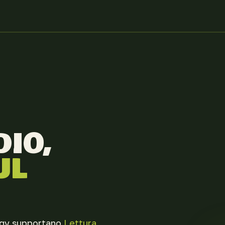
DIO,
UL
ergy supportano
Lettura