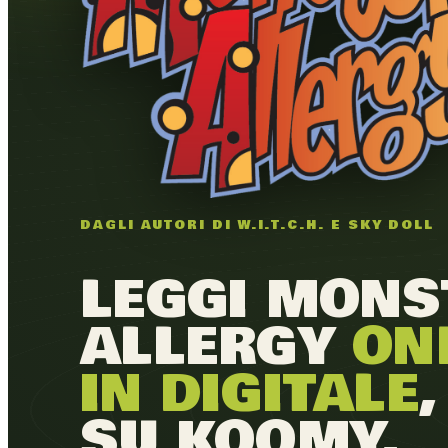
DAGLI AUTORI DI W.I.T.C.H. E SKY DOLL
LEGGI MONS
ALLERGY
ON
IN DIGITALE
SU KOOMY.