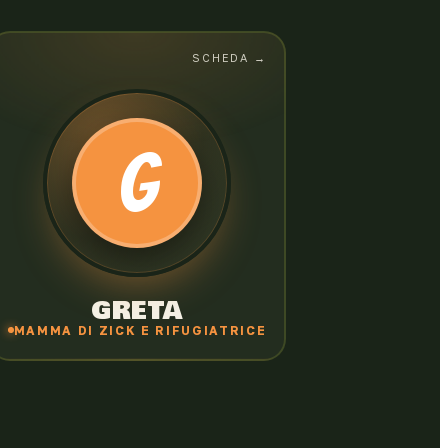
SCHEDA →
SCHEDA
← CHIUDI
GRETA BARRYMORE
ZICK
G
Mamma di Zick e Rifugiatrice dell'Oasi
Barrymore. Per anni gli ha nascosto la
verità sui mostri per proteggerlo. Gestisce
un negozio di fiori, ma in casa tiene a bada
tutto: figli, marito, e specie aliene.
GRETA
MAMMA DI ZICK E RIFUGIATRICE