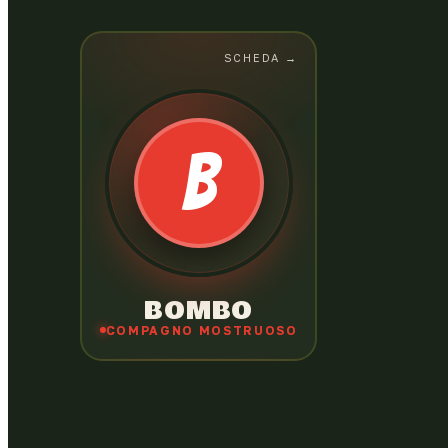
SCHEDA →
SCHEDA
← CHIUDI
BOMBO
Il mostro più diffuso del pianeta. Detenuto
B
modello dell'Oasi Barrymore, allegro e
permaloso, è ghiotto di scarpe e dolcetti, e
farebbe qualsiasi cosa per Zick (a parte
rinunciare alle prime).
BOMBO
COMPAGNO MOSTRUOSO